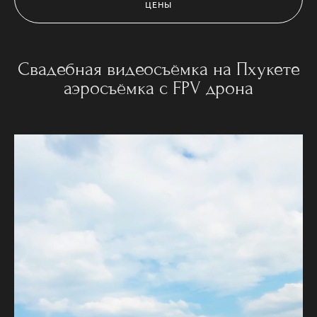
ЦЕНЫ
Свадебная видеосъёмка на Пхукете
аэросъёмка с FPV дрона